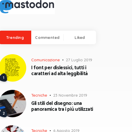
Trending
Commented
Liked
Comunicazione
27 Luglio 2019
I font per dislessici, tutti i
caratteri ad alta leggibilità
Tecniche
23 Novembre 2019
Gli stili del disegno: una
panoramica tra i più utilizzati
Tecniche
6 Agosto 2019