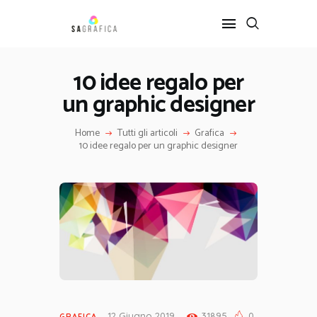
10 idee regalo per
un graphic designer
HOME
GRAFICA
Home
Tutti gli articoli
Grafica
ARTE
10 idee regalo per un graphic designer
INTERIOR DESIGN
SERVIZI
CONTATTI
12 Giugno 2019
31895
0
GRAFICA