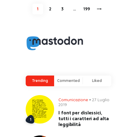
Paginazione
PAGE
1
PAGE
2
PAGE
3
…
>
PAGE
199
degli
articoli
Trending
Commented
Liked
Comunicazione
27 Luglio
2019
I font per dislessici,
tutti i caratteri ad alta
leggibilità