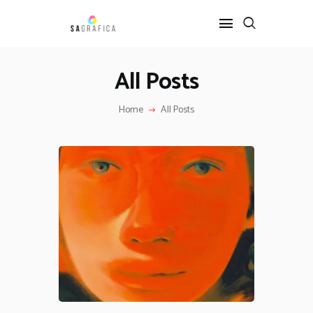
All Posts
HOME
Home
All Posts
GRAFICA
ARTE
INTERIOR DESIGN
SERVIZI
CONTATTI