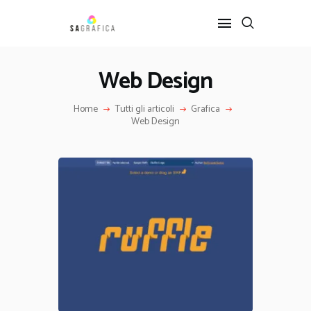
Web Design
HOME
Home
Tutti gli articoli
Grafica
GRAFICA
Web Design
ARTE
INTERIOR DESIGN
SERVIZI
CONTATTI