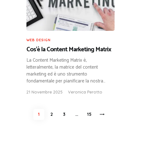
WEB DESIGN
Cos’è la Content Marketing Matrix
La Content Marketing Matrix è,
letteralmente, la matrice del content
marketing ed è uno strumento
fondamentale per pianificare la nostra…
21 Novembre 2025
Veronica Perotto
Paginazione
PAGE
1
PAGE
2
PAGE
3
…
>
PAGE
15
degli
articoli