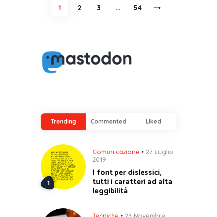
Paginazione
PAGE
1
PAGE
2
PAGE
3
…
>
PAGE
54
degli
articoli
Trending
Commented
Liked
Comunicazione
27 Luglio
2019
I font per dislessici,
tutti i caratteri ad alta
leggibilità
Tecniche
23 Novembre