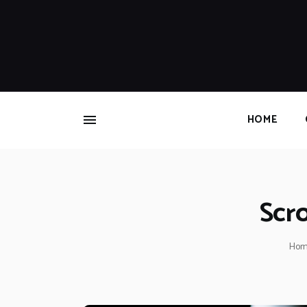
HOME
Scro
Ho