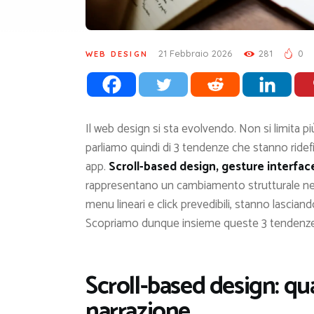
21 Febbraio 2026
281
0
WEB DESIGN
Il web design si sta evolvendo. Non si limita più 
parliamo quindi di 3 tendenze che stanno ridefin
app.
Scroll-based design, gesture interfac
rappresentano un cambiamento strutturale nell’
menu lineari e click prevedibili, stanno lasciand
Scopriamo dunque insieme queste 3 tendenz
Scroll-based design: qu
narrazione