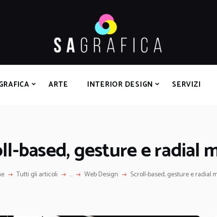
HOME
GRAFICA
ARTE
INTERIOR DESIGN
SERVIZI
GRAFICA
ARTE
INTERIOR DESIGN
SERVIZI
CONTATTI
ll-based, gesture e radial
me
Tutti gli articoli
...
Web Design
Scroll-based, gesture e radial