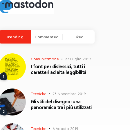
Trending
Commented
Liked
Comunicazione
27 Luglio 2019
I font per dislessici, tutti i
caratteri ad alta leggibilità
Tecniche
23 Novembre 2019
Gli stili del disegno: una
panoramica tra i più utilizzati
Tecniche
6 Agosto 2019