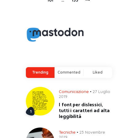
articoli
Trending
Commented
Liked
Comunicazione
27 Luglio
2019
I font per dislessici,
tutti i caratteri ad alta
leggibilità
Tecniche
23 Novembre
2019