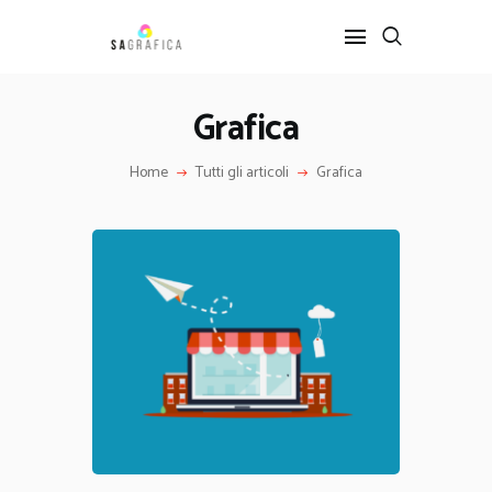
Grafica
HOME
Home
Tutti gli articoli
Grafica
GRAFICA
ARTE
INTERIOR DESIGN
SERVIZI
CONTATTI