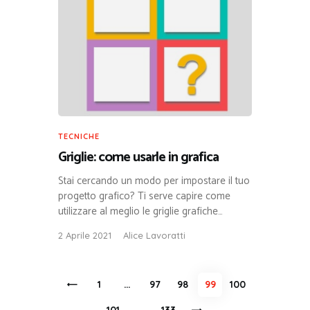
TECNICHE
Griglie: come usarle in grafica
Stai cercando un modo per impostare il tuo
progetto grafico? Ti serve capire come
utilizzare al meglio le griglie grafiche…
2 Aprile 2021
Alice Lavoratti
Paginazione
<
PAGE
1
…
PAGE
97
PAGE
98
PAGE
99
PAGE
100
degli
PAGE
101
…
>
PAGE
133