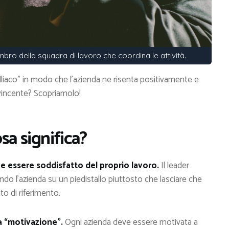
embro della squadra di lavoro che coordina le attività.
lliaco” in modo che l’azienda ne risenta positivamente e
e vincente? Scopriamolo!
sa significa?
e essere soddisfatto del proprio lavoro.
Il leader
ndo l’azienda su un piedistallo piuttosto che lasciare che
o di riferimento.
a “motivazione”.
Ogni azienda deve essere motivata a