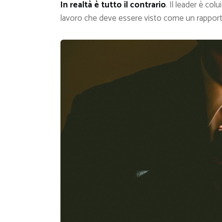
In realtà è tutto il contrario
. Il leader è col
lavoro che deve essere visto come un rapport