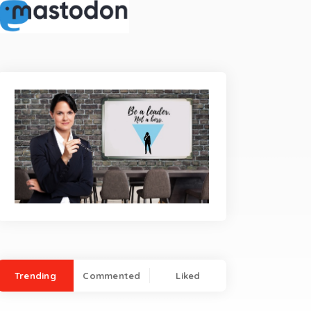
Trending
Commented
Liked