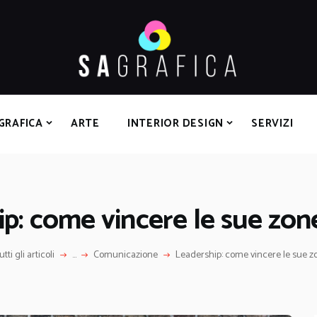
HOME
GRAFICA
ARTE
INTERIOR DESIGN
SERVIZI
GRAFICA
ARTE
INTERIOR DESIGN
SERVIZI
CONTATTI
p: come vincere le sue zo
utti gli articoli
...
Comunicazione
Leadership: come vincere le sue 