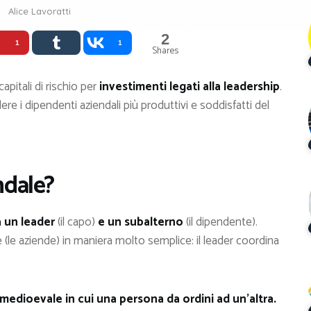
Alice Lavoratti
2
1
1
Shares
pitali di rischio per
investimenti legati alla leadership
.
e i dipendenti aziendali più produttivi e soddisfatti del
ndale?
a un leader
(il capo)
e un subalterno
(il dipendente).
e (le aziende) in maniera molto semplice: il leader coordina
edioevale in cui una persona da ordini ad un’altra.