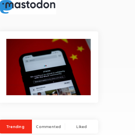
Trending
Commented
Liked