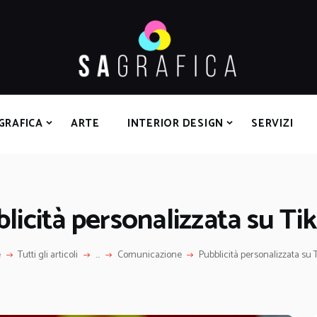
HOME
GRAFICA
ARTE
INTERIOR DESIGN
SERVIZI
GRAFICA
ARTE
INTERIOR DESIGN
SERVIZI
CONTATTI
licità personalizzata su Ti
e
Tutti gli articoli
...
Comunicazione
Pubblicità personalizzata su 