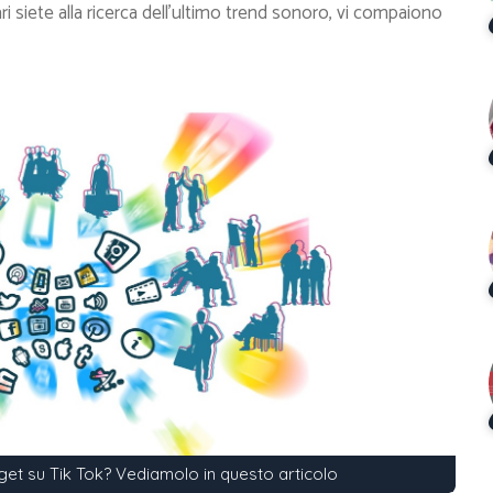
siete alla ricerca dell’ultimo trend sonoro, vi compaiono
get su Tik Tok? Vediamolo in questo articolo