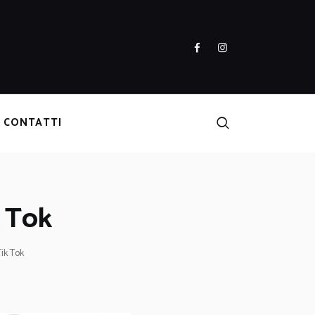
CONTATTI
k Tok
Tik Tok