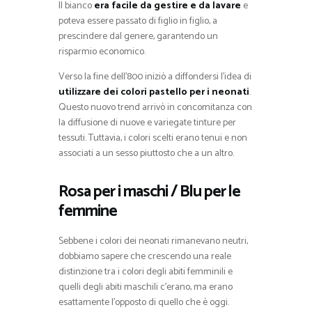
Il bianco
era facile da gestire e da lavare
e
poteva essere passato di figlio in figlio, a
prescindere dal genere, garantendo un
risparmio economico.
Verso la fine dell’800 iniziò a diffondersi l’idea di
utilizzare dei colori pastello per i neonati
.
Questo nuovo trend arrivò in concomitanza con
la diffusione di nuove e variegate tinture per
tessuti. Tuttavia, i colori scelti erano tenui e non
associati a un sesso piuttosto che a un altro.
Rosa per i maschi / Blu per le
femmine
Sebbene i colori dei neonati rimanevano neutri,
dobbiamo sapere che crescendo una reale
distinzione tra i colori degli abiti femminili e
quelli degli abiti maschili c’erano, ma erano
esattamente l’opposto di quello che è oggi.