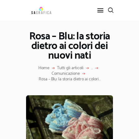
Rosa – Blu: la storia
dietro ai colori dei
HOME
GRAFICA
nuovi nati
ARTE
Home
Tutti gli articoli
...
INTERIOR DESIGN
Comunicazione
SERVIZI
Rosa – Blu: la storia dietro ai colori...
CONTATTI