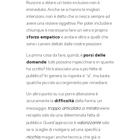
Riuscire a stilare un testo inclusivo non è
immediato. Anche se si hanno le migliori
intenzioni, non è detto che si riesca sempre ad
avere una visione oggettiva. Per poter includere
chiunque è necessario fare un vero e proprio
sforzo empatico
e andare oltre a quelli che
sono i canoni dettati dalle nostre posizioni.
La prima cosa da fare, quindi, è
porsi delle
domande
: tutti possono rispecchiarsi in quanto
ho scritto? Ho tralasciato una o più fette di
pubblico? In genere, la risposta è “sì”, ma basta
qualche piccolo accorgimento per rimediare.
Un altro punto su cui porre attenzione è
sicuramente la
difficoltà
della forma: un
messaggio
viene
troppo articolato o mirato
recepito solo da una determinata fetta di
pubblico. Quest’approccio è
solo
valorizzante
se si sceglie di rivolgersi ad una specifica
, magari anche tecnica, che già si
nicchia