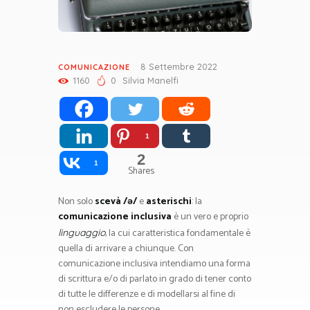
8 Settembre 2022
COMUNICAZIONE
1160
0
Silvia Manelfi
1
2
1
Shares
Non solo
scevà /ə/
e
asterischi
: la
comunicazione inclusiva
è un vero e proprio
, la cui caratteristica fondamentale è
linguaggio
quella di arrivare a chiunque. Con
comunicazione inclusiva intendiamo una forma
di scrittura e/o di parlato in grado di tener conto
di tutte le differenze e di modellarsi al fine di
non escludere le persone.