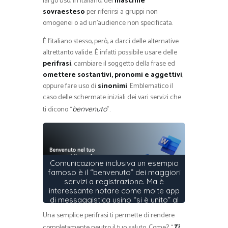
largo uso, in italiano, del
maschile
sovraesteso
per riferirsi a gruppi non
omogenei o ad un’audience non specificata.
È l’italiano stesso, però, a darci delle alternative
altrettanto valide. È infatti possibile usare delle
perifrasi
, cambiare il soggetto della frase ed
omettere sostantivi, pronomi e aggettivi
,
oppure fare uso di
sinonimi
. Emblematico il
caso delle schermate iniziali dei vari servizi che
ti dicono “
”.
benvenuto
Comunicazione inclusiva un esempio
famoso è il “benvenuto” dei maggiori
servizi a registrazione. Ma è
interessante notare come molte app
di messaggistica usino “si è unito” al
gruppo, o “amico/a”.
Una semplice perifrasi ti permette di rendere
completamente neutro il tuo saluto. Come? “
Ti