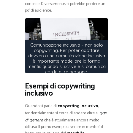
conosce. Diversamente, si potrebbe perdere un
po’ di audience.
Comunicazione inclusiva – non solo
copywriting. Per poter adottare
davvero una comunicazione inclusiva
è importante modellare la forma
mentis quando si scrive e si comunica
con le altre persone.
Esempi di copywriting
inclusivo
Quando si parla di
copywrting inclusivo
,
tendenzialmente si cerca di andare oltre al
gap
che è attualmente ancora molto
di genere
diffuso. Il primo esempio a venire in mente è il