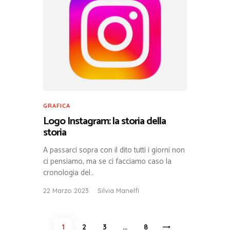
GRAFICA
Logo Instagram: la storia della
storia
A passarci sopra con il dito tutti i giorni non
ci pensiamo, ma se ci facciamo caso la
cronologia del…
22 Marzo 2023
Silvia Manelfi
Paginazione
PAGE
1
PAGE
2
PAGE
3
…
>
PAGE
8