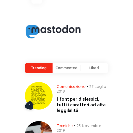
degli
articoli
Trending
Commented
Liked
Comunicazione
27 Luglio
2019
I font per dislessici,
tutti i caratteri ad alta
leggibilità
Tecniche
23 Novembre
2019