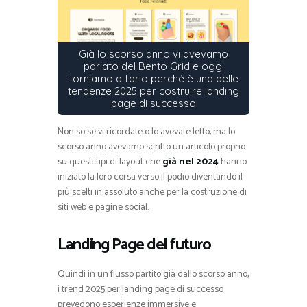
Già lo scorso anno vi avevamo
parlato del Bento Grid e oggi
torniamo a farlo perché è una delle
tendenze 2025 per costruire landing
page di successo
Non so se vi ricordate o lo avevate letto, ma lo
scorso anno avevamo scritto un articolo proprio
su questi tipi di layout che
già nel 2024
hanno
iniziato la loro corsa verso il podio diventando il
più scelti in assoluto anche per la costruzione di
siti web e pagine social.
Landing Page del futuro
Quindi in un flusso partito già dallo scorso anno,
i trend 2025 per landing page di successo
prevedono esperienze immersive e