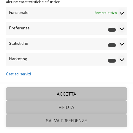
alcune caratteristiche e funzioni.
Funzionale
Sempre attivo
Preferenze
Preferen
Statistiche
Statistich
Marketing
Marketin
Gestisci servizi
ACCETTA
RIFIUTA
Sagrafica
© 2026. Tutti i diritti sono
SALVA PREFERENZE
riservati - Powered by
ENKEY