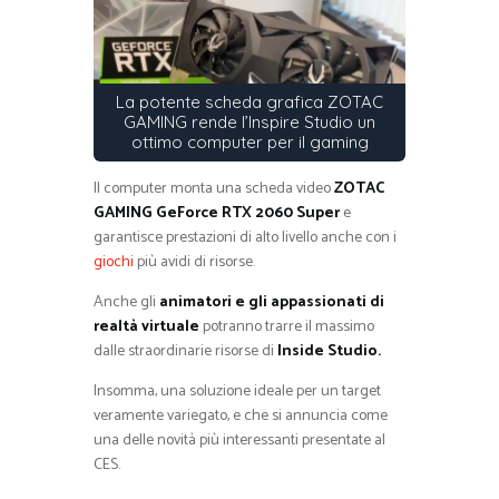
La potente scheda grafica ZOTAC
GAMING rende l’Inspire Studio un
ottimo computer per il gaming
Il computer monta una scheda video
ZOTAC
GAMING GeForce RTX 2060 Super
e
garantisce prestazioni di alto livello anche con i
giochi
più avidi di risorse.
Anche gli
animatori e gli appassionati di
realtà virtuale
potranno trarre il massimo
dalle straordinarie risorse di
Inside Studio.
Insomma, una soluzione ideale per un target
veramente variegato, e che si annuncia come
una delle novità più interessanti presentate al
CES.