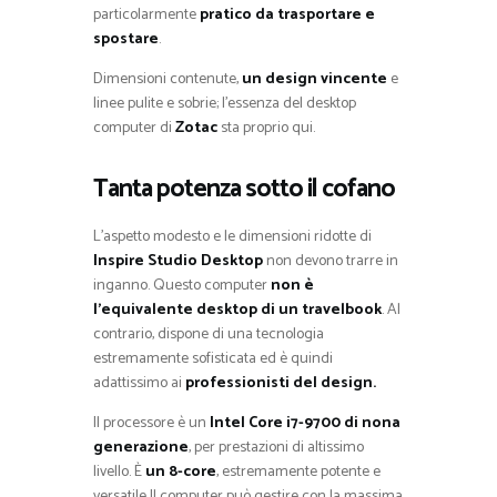
particolarmente
pratico da trasportare e
spostare
.
Dimensioni contenute,
un design vincente
e
linee pulite e sobrie; l’essenza del desktop
computer di
Zotac
sta proprio qui.
Tanta potenza sotto il cofano
L’aspetto modesto e le dimensioni ridotte di
Inspire Studio Desktop
non devono trarre in
inganno. Questo computer
non è
l’equivalente desktop di un travelbook
. Al
contrario, dispone di una tecnologia
estremamente sofisticata ed è quindi
adattissimo ai
professionisti del design.
Il processore è un
Intel Core i7-9700 di nona
generazione
, per prestazioni di altissimo
livello. È
un 8-core
, estremamente potente e
versatile Il computer può gestire con la massima