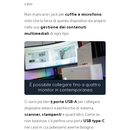
cavo.
Non mancano i jack per
cuffie e microfono
,
visto che la forza di questo dispositivo sta proprio
nella sua
gestione dei contenuti
multimediali
di ogni tipo.
È possibile collegare fino a quattro
monitor in contemporanea
Ci sono poi ben
5 porte USB-A
per collegare
dispositivi esterni e periferiche di sistema;
scanner, stampanti
e quant’altro. Come se
non bastasse, c’è perfino una porta
USB type-C
nel caso in cui potessimo averne bisogno.