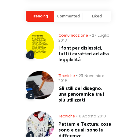
Trending
Commented
Liked
Comunicazione
27 Luglio
2019
I font per dislessici,
tutti i caratteri ad alta
leggibilità
Tecniche
23 Novembre
2019
Gli stili del disegno:
una panoramica tra i
più utilizzati
Tecniche
6 Agosto 2019
Pattern e Texture: cosa
sono e quali sono le
differenze