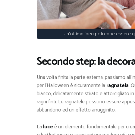
Un’ottima idea potrebbe essere quel
Secondo step: la decor
Una volta finita la parte esterna, passiamo all’
per l’Halloween è sicuramente la
ragnatela
. 
bianco, delicatamente stirato e attorcigliato
ragni finti. Le ragnatele possono essere appese 
abbandono ed un effetto arrugginito.
La
luce
è un elemento fondamentale per creare 