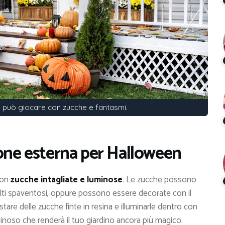
i può giocare con zucche e fantasmi.
ione esterna per Halloween
 con
zucche intagliate e luminose
. Le zucche possono
olti spaventosi, oppure possono essere decorate con il
tare delle zucche finte in resina e illuminarle dentro con
minoso che renderà il tuo giardino ancora più magico.