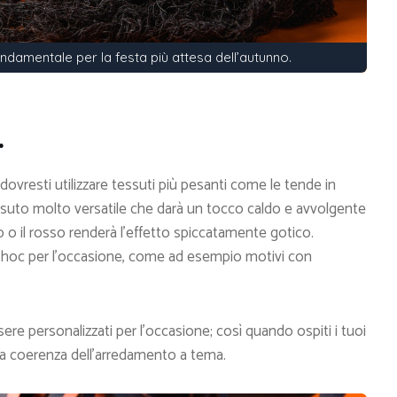
damentale per la festa più attesa dell’autunno.
.
ovresti utilizzare tessuti più pesanti come le tende in
 tessuto molto versatile che darà un tocco caldo e avvolgente
ro o il rosso renderà l’effetto spiccatamente gotico.
d hoc per l’occasione, come ad esempio motivi con
re personalizzati per l’occasione; così quando ospiti i tuoi
alla coerenza dell’arredamento a tema.