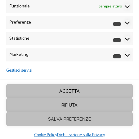
Funzionale
Sempre attivo
Preferenze
Preferen
Statistiche
Statistich
Marketing
Marketin
Gestisci servizi
ACCETTA
RIFIUTA
Sagrafica
© 2026. Tutti i diritti sono
SALVA PREFERENZE
riservati - Powered by
ENKEY
Cookie Policy
Dichiarazione sulla Privacy