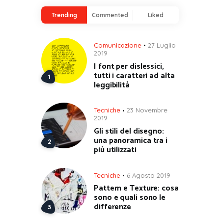
Trending
Commented
Liked
Comunicazione
27 Luglio
2019
I font per dislessici,
tutti i caratteri ad alta
leggibilità
Tecniche
23 Novembre
2019
Gli stili del disegno:
una panoramica tra i
più utilizzati
Tecniche
6 Agosto 2019
Pattern e Texture: cosa
sono e quali sono le
differenze