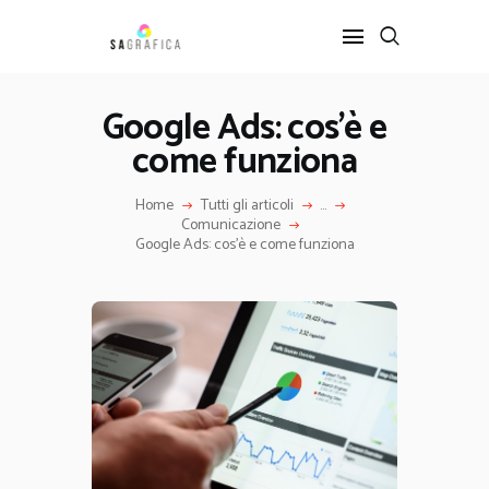
Google Ads: cos’è e
come funziona
HOME
GRAFICA
Home
Tutti gli articoli
...
ARTE
Comunicazione
INTERIOR DESIGN
Google Ads: cos’è e come funziona
SERVIZI
CONTATTI