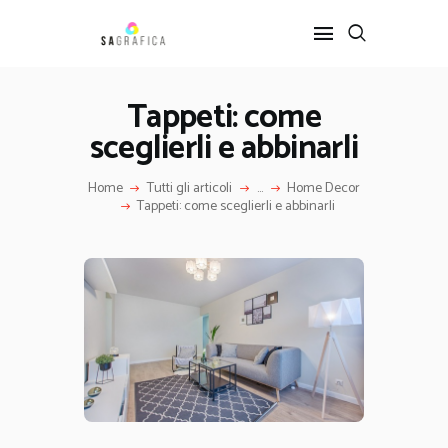
Tappeti: come
sceglierli e abbinarli
HOME
GRAFICA
Home
Tutti gli articoli
...
Home Decor
ARTE
Tappeti: come sceglierli e abbinarli
INTERIOR DESIGN
SERVIZI
CONTATTI