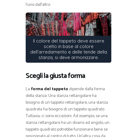
l’uno dall’altro.
Il colore del tappeto deve essere
scelto in base al colore
dell’arredamento e delle tende della
stanza, si deve armonizzare.
Scegli la giusta forma
La
forma del tappeto
dipende dalla forma
della stanza. Una stanza rettangolare ha
bisogno di un tappeto rettangolare, una stanza
quadrata ha bisogno di un tappeto quadrato.
Tuttavia, ci sono eccezioni. Ad esempio, se una
stanza rettangolare ha un divano ad angolo, un
tappeto quadrato potrebbe funzionare bene se
posizionato al centro di tutto. Un’altra cosa da