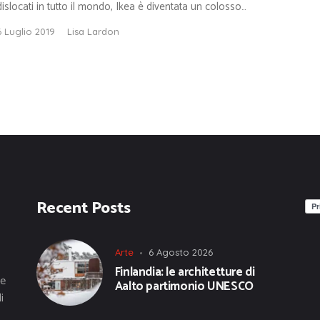
dislocati in tutto il mondo, Ikea è diventata un colosso…
6 Luglio 2019
Lisa Lardon
Recent Posts
Arte
6 Agosto 2026
Finlandia: le architetture di
he
Aalto partimonio UNESCO
i