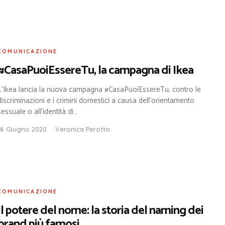
COMUNICAZIONE
#CasaPuoiEssereTu, la campagna di Ikea
L’Ikea lancia la nuova campagna #CasaPuoiEssereTu, contro le
discriminazioni e i crimini domestici a causa dell’orientamento
sessuale o all’identità di…
18 Giugno 2020
Veronica Perotto
COMUNICAZIONE
Il potere del nome: la storia del naming dei
brand più famosi