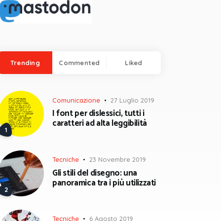
Trending
Commented
Liked
Comunicazione
27 Luglio 2019
I font per dislessici, tutti i
caratteri ad alta leggibilità
Tecniche
23 Novembre 2019
Gli stili del disegno: una
panoramica tra i più utilizzati
Tecniche
6 Agosto 2019