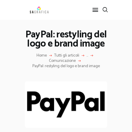
PayPal: restyling del
logo e brand image
HOME
GRAFICA
Home
Tutti gli articoli
...
ARTE
Comunicazione
INTERIOR DESIGN
PayPal: restyling del logo e brand image
SERVIZI
CONTATTI