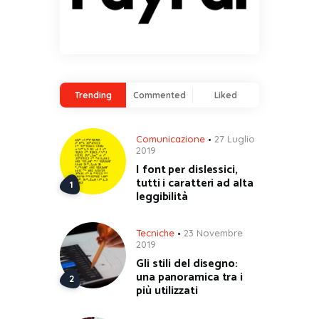
Trending
Commented
Liked
Comunicazione
27 Luglio
2019
I font per dislessici,
tutti i caratteri ad alta
leggibilità
Tecniche
23 Novembre
2019
Gli stili del disegno:
una panoramica tra i
più utilizzati