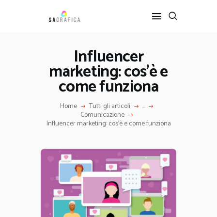
Influencer
marketing: cos’è e
HOME
GRAFICA
come funziona
ARTE
Home
Tutti gli articoli
...
INTERIOR DESIGN
Comunicazione
SERVIZI
Influencer marketing: cos’è e come funziona
CONTATTI