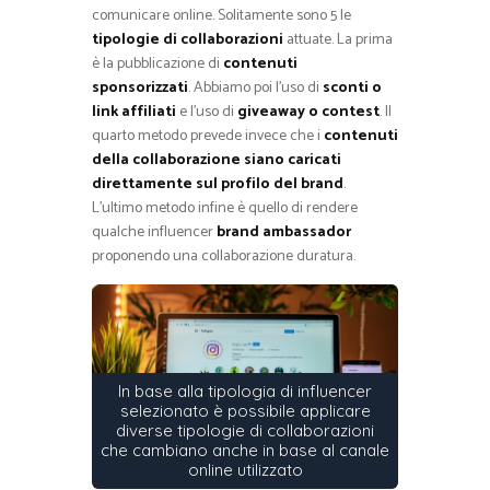
comunicare online. Solitamente sono 5 le
tipologie di collaborazioni
attuate. La prima
è la pubblicazione di
contenuti
sponsorizzati
. Abbiamo poi l’uso di
sconti o
link affiliati
e l’uso di
giveaway o contest
. Il
quarto metodo prevede invece che i
contenuti
della collaborazione siano caricati
direttamente sul profilo del brand
.
L’ultimo metodo infine è quello di rendere
qualche influencer
brand ambassador
proponendo una collaborazione duratura.
In base alla tipologia di influencer
selezionato è possibile applicare
diverse tipologie di collaborazioni
che cambiano anche in base al canale
online utilizzato