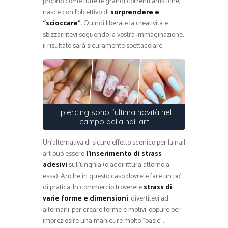
proprio come tutte le grandi correnti artistiche,
nasce con l’obiettivo di
sorprendere e
“scioccare”.
Quindi liberate la creatività e
sbizzarritevi seguendo la vostra immaginazione;
il risultato sarà sicuramente spettacolare.
I piercing sono l’ultima novità nel
campo della nail art
Un’alternativa di sicuro effetto scenico per la nail
art può essere
l’inserimento di strass
adesivi
sull’unghia (o addirittura attorno a
essa). Anche in questo caso dovrete fare un po’
di pratica. In commercio troverete
strass di
varie forme e dimensioni
; divertitevi ad
alternarli, per creare forme e motivi, oppure per
impreziosire una manicure molto “basic”.