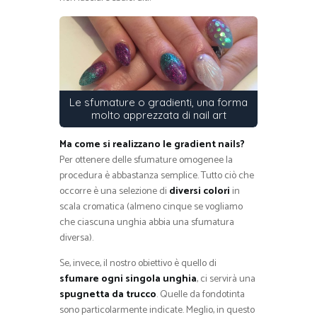
Le sfumature o gradienti, una forma
molto apprezzata di nail art
Ma come si realizzano le gradient nails?
Per ottenere delle sfumature omogenee la
procedura è abbastanza semplice. Tutto ciò che
occorre è una selezione di
diversi colori
in
scala cromatica (almeno cinque se vogliamo
che ciascuna unghia abbia una sfumatura
diversa).
Se, invece, il nostro obiettivo è quello di
sfumare ogni singola unghia
, ci servirà una
spugnetta da trucco
. Quelle da fondotinta
sono particolarmente indicate. Meglio, in questo