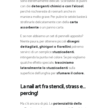
sono estremamente delicati. Scordatevi di pulirli
con dei
detergenti chimici o con l’alcool
,
perché rischiereste di rovinarli anche in
maniera molto grave. Per pulire le setole basterà
strofinarle delicatamente con della
carta
assorbente
o un panno carta.
E se non abbiamo un set di pennelli apposito?
Niente paura, per ottenere piccoli
disegni
dettagliati, ghirigori o fiorellini
potremo
servirci di un semplice
stuzzicadenti
,
intingendo la punta nel colore. Se poi vogliamo
qualche effetto speciale,
trasciniamo
lateralmente lo stuzzicadenti
sulla
superficie dell’unghia per
sfumare il colore.
La nail art fra stencil, strass e…
percing!
Ma c’è ancora di più. Le
potenzialità della