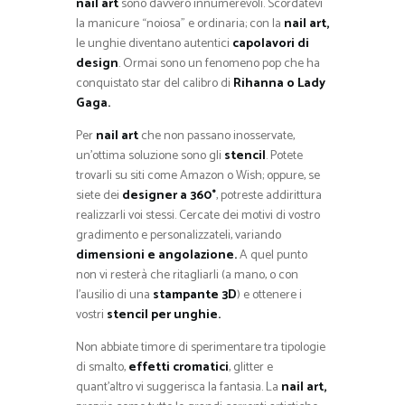
nail art
sono davvero innumerevoli. Scordatevi
la manicure “noiosa” e ordinaria; con la
nail art,
le unghie diventano autentici
capolavori di
design
. Ormai sono un fenomeno pop che ha
conquistato star del calibro di
Rihanna o Lady
Gaga.
Per
nail art
che non passano inosservate,
un’ottima soluzione sono gli
stencil
. Potete
trovarli su siti come Amazon o Wish; oppure, se
siete dei
designer a 360°
, potreste addirittura
realizzarli voi stessi. Cercate dei motivi di vostro
gradimento e personalizzateli, variando
dimensioni e angolazione.
A quel punto
non vi resterà che ritagliarli (a mano, o con
l’ausilio di una
stampante 3D
) e ottenere i
vostri
stencil per unghie.
Non abbiate timore di sperimentare tra tipologie
di smalto,
effetti cromatici
, glitter e
quant’altro vi suggerisca la fantasia. La
nail art,