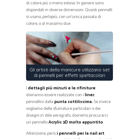
di colore più o meno estese. In genere sono
disponibili in diverse dimensioni. Questi pennelli
si usano, perlopiù, con un’unica passata di
colore, o al massimo due.
Gli artisti della manicure utilizzano set
di pennelli per effetti spettacolari
I
dettagli più minuti e le rifiniture
dovranno essere realizzate con i
liner
,
pennellini dalla
punta sottilissima.
Se invece
vogliamo delle sfumature particolari o dei
disegni in stile aerografo, dovremo procurarci
un pennello
Acrylic 3D molto appuntito
.
Attenzione, però;
i pennelli per la nail art