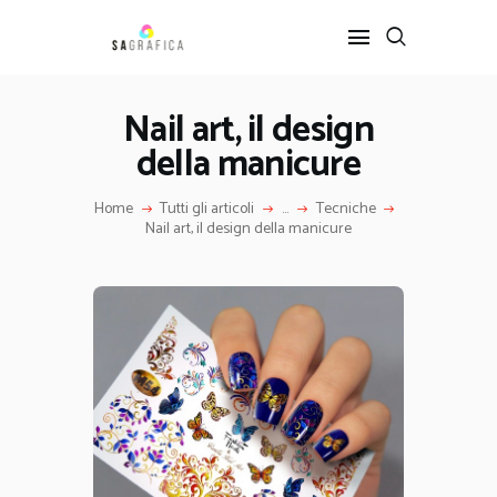
Nail art, il design
della manicure
HOME
GRAFICA
Home
Tutti gli articoli
...
Tecniche
ARTE
Nail art, il design della manicure
INTERIOR DESIGN
SERVIZI
CONTATTI