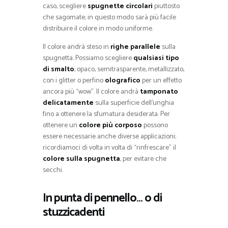
caso, scegliere
spugnette circolari
piuttosto
che sagomate; in questo modo sarà più facile
distribuire il colore in modo uniforme.
Il colore andrà steso in
righe parallele
sulla
spugnetta. Possiamo scegliere
qualsiasi tipo
di smalto
; opaco, semitrasparente, metallizzato,
con i glitter o perfino
olografico
per un effetto
ancora più “wow”. Il colore andrà
tamponato
delicatamente
sulla superficie dell’unghia
fino a ottenere la sfumatura desiderata. Per
ottenere un
colore più corposo
possono
essere necessarie anche diverse applicazioni;
ricordiamoci di volta in volta di “rinfrescare” il
colore sulla spugnetta
, per evitare che
secchi.
In punta di pennello… o di
stuzzicadenti