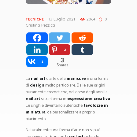
13 Luglio 2021
2064
0
TECNICHE
Cristina Pezzica
2
3
1
Shares
La
nail art
o arte della
manicure
è una forma
di
design
molto particolare. Dalle sue origini
puramente cosmetiche, nel corso degli anni la
nail art
si trasforma in
espressione creativa
.
Le unghie diventano autentiche
tavolozze in
miniatura
, da personalizzare a proprio
piacimento.
Naturalmente una forma d’arte non si può
improvvisare. E anche la
nail art
richiede