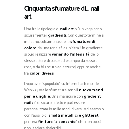
Cinquanta sfumature di… nail
art
Una fra le tipologie di
nail art
più in voga sono
sicuramente i
gradienti
. Con questo termine si
indicano, solitamente, delle
sfumature di
colore
da una tonalità a un’altra. Un gradiente
si può realizzare
variando l’intensità
dello
stesso colore di base (ad esempio da rosso a
rosa, o da blu scuro ad azzurro) oppure anche
fra
colori diversi.
Dopo aver “spopolato” su Internet ai tempi del
Web 2.0, ora le sfumature sono il
nuovo trend
per le unghie
. Una manicure con
gradient
nails
è di sicuro effetto e può essere
personalizzata in mille modi diversi. Ad esempio
con l’ausilio di
smalti metallici e glitterati
,
per una
finitura “a specchio”
che non potrà
non lasciare sbalorditi.