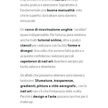
studio, pratica e attenzione. Soprattutto, è
fondamentale una
buona manualità
, visto
che le superfici da trattare sono davvero
minuscole.
Un
corso di ricostruzione unghie
“sarebbe”
quasi indispensabile. Per fortuna, però, esistono
anche molti
tutorial online,
oltre a pratici
stencil
per realizzare con facilità
forme e
disegni
. Una volta che avremo fatto pratica e
acquisito confidenza, realizzare piccoli
capolavori di nail art
diventerà sempre più
facile, veloce e divertente.
Gli effetti che possiamo ottenere sono davvero
tantissimi.
Sfumature, trasparenze,
gradienti, pittura a stile aerografo…
con la
nail art
non c’è che l’imbarazzo della scelta.
Perché il
design e l’arte
passano (anche) per il
make-up.