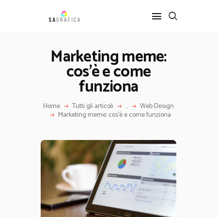
Marketing meme:
cos’è e come
HOME
GRAFICA
funziona
ARTE
Home
Tutti gli articoli
...
Web Design
INTERIOR DESIGN
Marketing meme: cos’è e come funziona
SERVIZI
CONTATTI