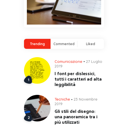
Trending
Commented
Liked
Comunicazione
27 Luglio
2019
I font per dislessici,
tutti i caratteri ad alta
leggibilità
Tecniche
23 Novembre
2019
Gli stili del disegno:
una panoramica tra i
più utilizzati