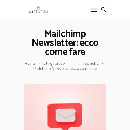
Mailchimp
Newsletter: ecco
HOME
GRAFICA
come fare
ARTE
Home
Tutti gli articoli
...
Tecniche
INTERIOR DESIGN
Mailchimp Newsletter: ecco come fare
SERVIZI
CONTATTI