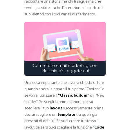
raccontare una storia ma chi ti segue ma che
renda possibile anche l’interazione da parte dei
suoi elettori con i tuoi canali di riferimento.
Come fare email marketing con
Mailchimp? Leggete qui
Una cosa importante che ti verrà chiesta di fare
quando andrai a creare il tuo primo “Content” e
se vorrai utilizzare il
“Classic builder”
o il “New
builder”. Se scegli la prima opzione potrai
scegliere il tuo
layout
successivamente: prima
dovrai scegliere un
template
tra quelli già
presenti di default. Se vuoi creare tu stesso il
layout da zero puoi scegliere la funzione
“Code