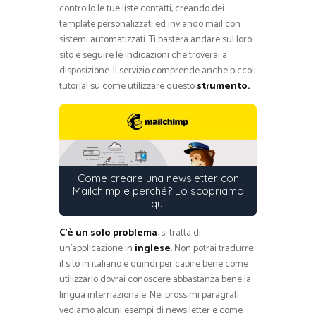
controllo le tue liste contatti, creando dei
template personalizzati ed inviando mail con
sistemi automatizzati. Ti basterà andare sul loro
sito e seguire le indicazioni che troverai a
disposizione. Il servizio comprende anche piccoli
tutorial su come utilizzare questo
strumento.
Come creare una newsletter con
Mailchimp e perché? Lo scopriamo
qui
C’è un solo problema
: si tratta di
un’applicazione in
inglese
. Non potrai tradurre
il sito in italiano e quindi per capire bene come
utilizzarlo dovrai conoscere abbastanza bene la
lingua internazionale. Nei prossimi paragrafi
vediamo alcuni esempi di news letter e come