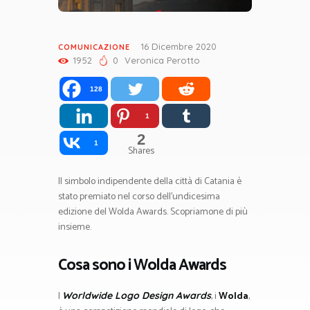
16 Dicembre 2020
COMUNICAZIONE
1952
0
Veronica Perotto
128
1
2
1
Shares
Il simbolo indipendente della città di Catania è
stato premiato nel corso dell’undicesima
edizione del Wolda Awards. Scopriamone di più
insieme.
Cosa sono i Wolda Awards
I
, i
Wolda
,
Worldwide Logo Design Awards