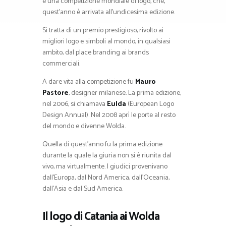
è una competizione mondiale di logo, che,
quest’anno è arrivata all’undicesima edizione.
Si tratta di un premio prestigioso, rivolto ai
migliori logo e simboli al mondo, in qualsiasi
ambito, dal place branding ai brands
commerciali.
A dare vita alla competizione fu
Mauro
Pastore
, designer milanese. La prima edizione,
nel 2006, si chiamava
Eulda
(European Logo
Design Annual). Nel 2008 aprì le porte al resto
del mondo e divenne Wolda.
Quella di quest’anno fu la prima edizione
durante la quale la giuria non si è riunita dal
vivo, ma virtualmente. I giudici provenivano
dall’Europa, dal Nord America, dall’Oceania,
dall’Asia e dal Sud America.
Il logo di Catania ai Wolda