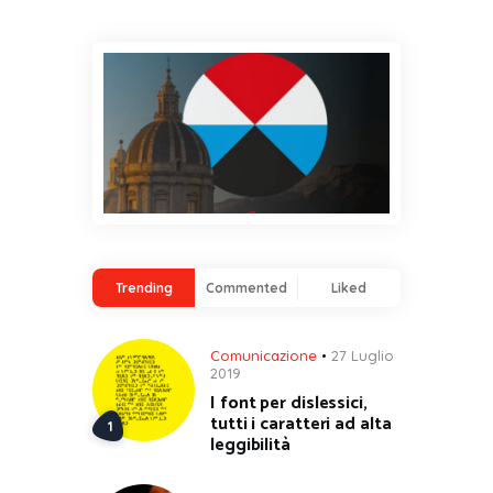
Trending
Commented
Liked
Comunicazione
27 Luglio
2019
I font per dislessici,
tutti i caratteri ad alta
leggibilità