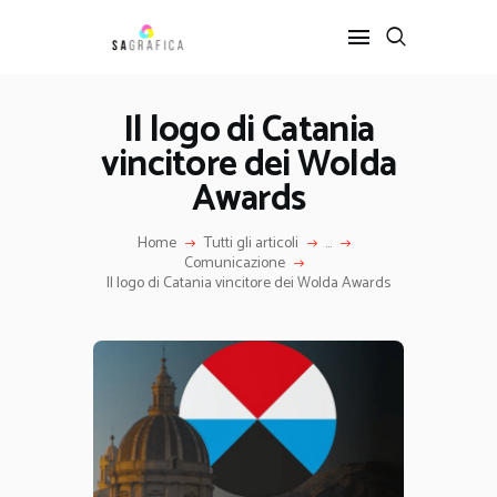
Il logo di Catania
vincitore dei Wolda
HOME
GRAFICA
Awards
ARTE
Home
Tutti gli articoli
...
INTERIOR DESIGN
Comunicazione
SERVIZI
Il logo di Catania vincitore dei Wolda Awards
CONTATTI