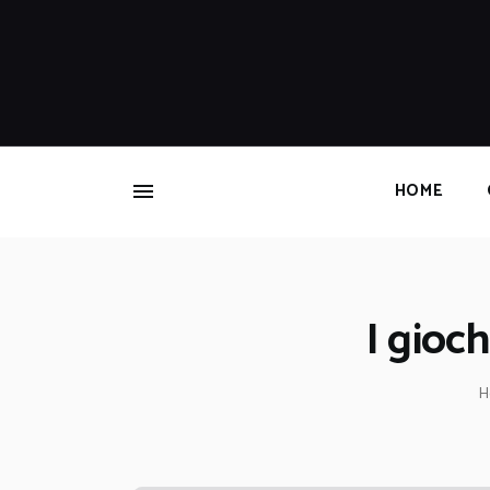
HOME
I gioc
H