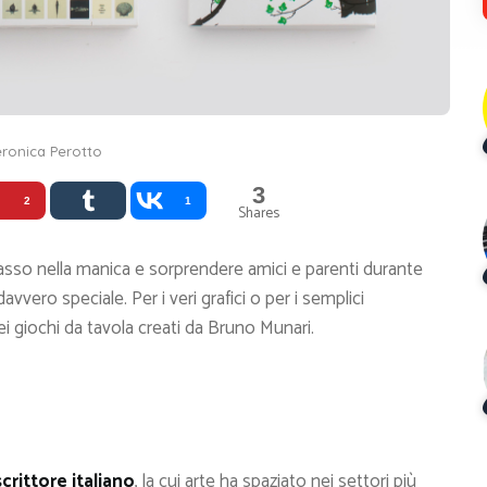
ronica Perotto
3
2
1
Shares
 asso nella manica e sorprendere amici e parenti durante
vvero speciale. Per i veri grafici o per i semplici
i giochi da tavola creati da Bruno Munari.
scrittore italiano
, la cui arte ha spaziato nei settori più