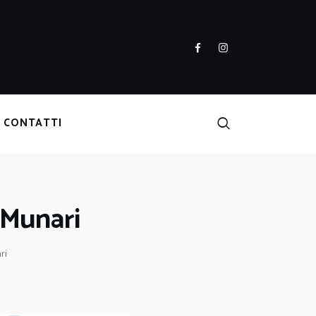
CONTATTI
 Munari
ri