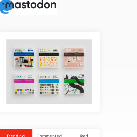
Trending
Commented
Liked