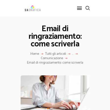
Email di
ringraziamento:
HOME
GRAFICA
come scriverla
ARTE
Home
Tutti gli articoli
...
INTERIOR DESIGN
Comunicazione
SERVIZI
Email di ringraziamento: come scriverla
CONTATTI