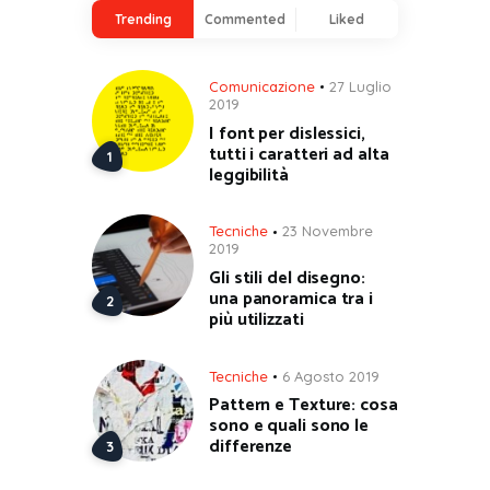
Trending
Commented
Liked
Comunicazione
27 Luglio
2019
I font per dislessici,
tutti i caratteri ad alta
leggibilità
Tecniche
23 Novembre
2019
Gli stili del disegno:
una panoramica tra i
più utilizzati
Tecniche
6 Agosto 2019
Pattern e Texture: cosa
sono e quali sono le
differenze