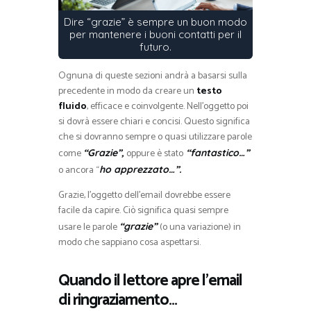
Dire “grazie” è sempre un buon modo
per mantenere i buoni contatti per il
futuro.
Ognuna di queste sezioni andrà a basarsi sulla
precedente in modo da creare un
testo
fluido
, efficace e coinvolgente. Nell’oggetto poi
si dovrà essere chiari e concisi. Questo significa
che si dovranno sempre o quasi utilizzare parole
come
oppure è stato
“Grazie”,
“fantastico…”
o ancora “
ho apprezzato…”.
Grazie, l’oggetto dell’email dovrebbe essere
facile da capire. Ciò significa quasi sempre
usare le parole
(o una variazione) in
“grazie”
modo che sappiano cosa aspettarsi.
Quando il lettore apre l’email
di ringraziamento…