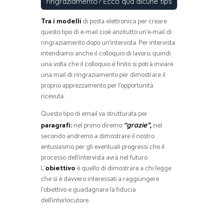
ringraziamento? Ecco qua alcune tips
Tra i modelli
di posta elettronica per creare
questo tipo di e-mail cioè anzitutto un’e-mail di
ringraziamento dopo un’intervista. Per intervista
intendiamo anche il colloquio di lavoro, quindi
una volta che il colloquio è finito si potrà inviare
una mail di ringraziamento per dimostrare il
proprio apprezzamento per l’opportunità
ricevuta.
Questo tipo di email va strutturata per
paragrafi:
nel primo diremo
nel
“grazie”,
secondo andremo a dimostrare il nostro
entusiasmo per gli eventuali progressi che il
processo dell’intervista avrà nel futuro.
L’
obiettivo
è quello di dimostrare a chi legge
che si è davvero interessati a raggiungere
l’obiettivo e guadagnare la fiducia
dell’interlocutore.