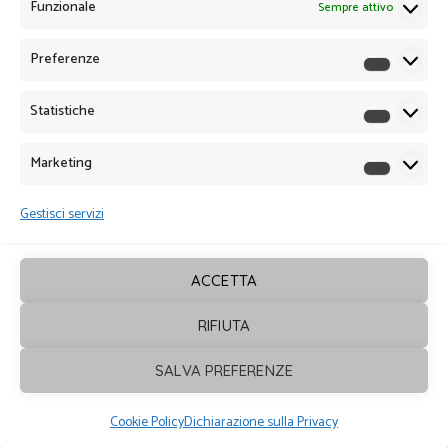
Funzionale
Sempre attivo
Preferenze
Preferen
Statistiche
Statistich
Marketing
Marketin
Gestisci servizi
ACCETTA
RIFIUTA
Sagrafica
© 2026. Tutti i diritti sono
SALVA PREFERENZE
riservati - Powered by
ENKEY
Cookie Policy
Dichiarazione sulla Privacy