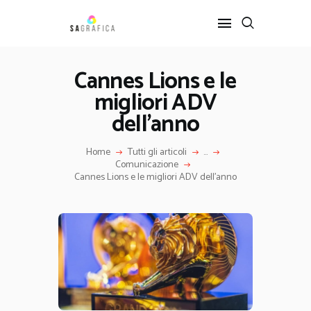
Cannes Lions e le
migliori ADV
HOME
GRAFICA
dell’anno
ARTE
Home
Tutti gli articoli
...
INTERIOR DESIGN
Comunicazione
SERVIZI
Cannes Lions e le migliori ADV dell’anno
CONTATTI