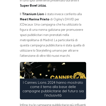
in uno spot divertente presentato durante il
Super Bowl 2024.
Il
Titanium Lion
è stato invece conferito alla
Meet Marina Prieto
di Ogilvy’s DAVID per
JCDecaux. Una campagna che ha utilizzato la
figura di una nonna galiziana per promuovere
spazi pubblicitari non prenotati nella
metropolitana di Madrid. La particolarità di
questa campagna pubblicitaria è stata quella di
utilizzare lo Storytelling umano per attrarre
l’attenzione di oltre 180 nuovi marchi.
I Cannes Lions 2024 hanno mostrato
come il tema alla base delle
campagne pubblicitarie del futuro sia
l’inclusività
Infine, tra le campagne pubblicitarie più influenti