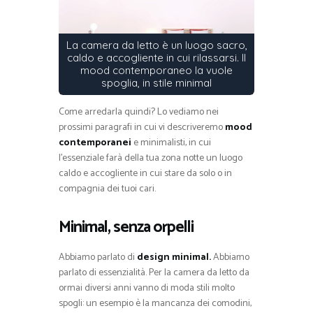
La camera da letto è un luogo sacro,
caldo e accogliente in cui rilassarsi. Il
mood contemporaneo la vuole
spoglia, in stile minimal
Come arredarla quindi? Lo vediamo nei
prossimi paragrafi in cui vi descriveremo
mood
contemporanei
e minimalisti, in cui
l’essenziale farà della tua zona notte un luogo
caldo e accogliente in cui stare da solo o in
compagnia dei tuoi cari.
Minimal, senza orpelli
Abbiamo parlato di
design minimal.
Abbiamo
parlato di essenzialità. Per la camera da letto da
ormai diversi anni vanno di moda stili molto
spogli: un esempio è la mancanza dei comodini,