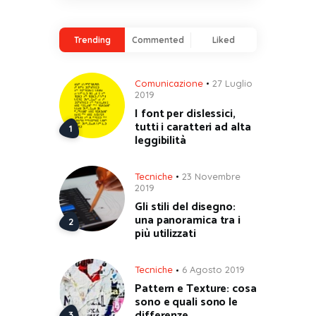
Trending
Commented
Liked
Comunicazione
27 Luglio
2019
I font per dislessici,
tutti i caratteri ad alta
leggibilità
Tecniche
23 Novembre
2019
Gli stili del disegno:
una panoramica tra i
più utilizzati
Tecniche
6 Agosto 2019
Pattern e Texture: cosa
sono e quali sono le
differenze