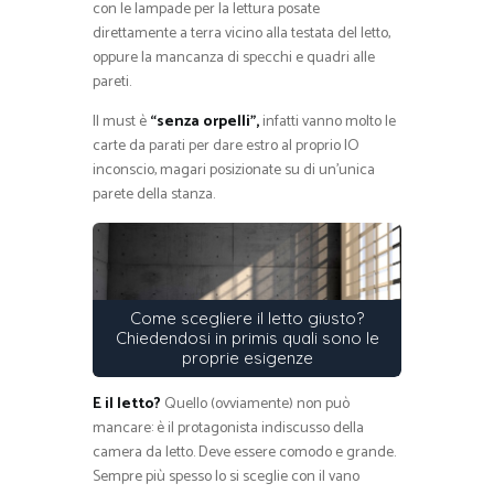
con le lampade per la lettura posate
direttamente a terra vicino alla testata del letto,
oppure la mancanza di specchi e quadri alle
pareti.
Il must è
“senza orpelli”,
infatti vanno molto le
carte da parati per dare estro al proprio IO
inconscio, magari posizionate su di un’unica
parete della stanza.
Come scegliere il letto giusto?
Chiedendosi in primis quali sono le
proprie esigenze
E il letto?
Quello (ovviamente) non può
mancare: è il protagonista indiscusso della
camera da letto. Deve essere comodo e grande.
Sempre più spesso lo si sceglie con il vano