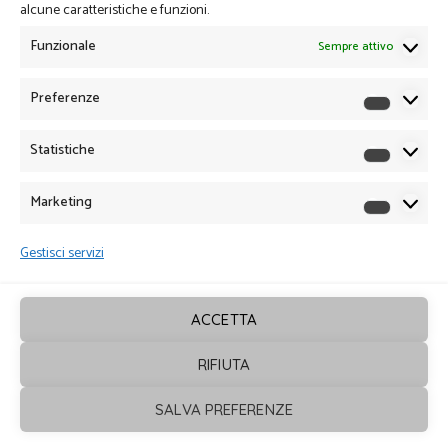
alcune caratteristiche e funzioni.
Funzionale
Sempre attivo
Preferenze
Preferen
Statistiche
Statistich
Marketing
Marketin
Gestisci servizi
ACCETTA
RIFIUTA
Sagrafica
© 2026. Tutti i diritti sono
SALVA PREFERENZE
riservati - Powered by
ENKEY