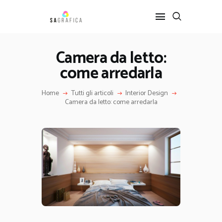
Camera da letto:
come arredarla
HOME
GRAFICA
Home
Tutti gli articoli
Interior Design
ARTE
Camera da letto: come arredarla
INTERIOR DESIGN
SERVIZI
CONTATTI