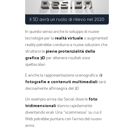
Il 3D avrà un ruolo di rilievo nel 2020
In questo senso anche lo sviluppo di nuove
tecnologie per la
realtà virtuale
o augmented
reality potrebbe condurre a nuove soluzioni che
sfruttano le
piene protenzialità della
grafica 3D
per ottenere risultati visivi
spettacolari.
E anche la rappresentazione scenografica d
i
fotografie e contenuti multimediali
sarà
decisamente all’insegna del 3D.
Un esempio arriva dai Social, dove le
foto
tridimensionali
stanno rapidamente
diventando virali. Una “scommessa” su cui il
Web potrebbe puntare con l’arrivo del nuovo
anno.