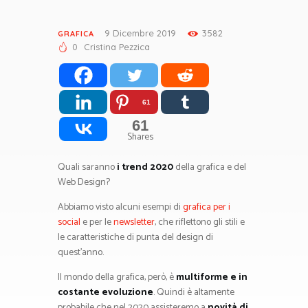
9 Dicembre 2019
3582
GRAFICA
0
Cristina Pezzica
61
61
Shares
Quali saranno
i trend 2020
della grafica e del
Web Design?
Abbiamo visto alcuni esempi di
grafica per i
social
e per le
newsletter
, che riflettono gli stili e
le caratteristiche di punta del design di
quest’anno.
Il mondo della grafica, però, è
multiforme e in
costante evoluzione
. Quindi è altamente
probabile che nel 2020 assisteremo a
novità di