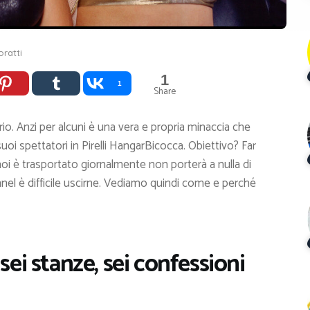
oratti
1
1
Share
io. Anzi per alcuni è una vera e propria minaccia che
suoi spettatori in Pirelli HangarBicocca. Obiettivo? Far
noi è trasportato giornalmente non porterà a nulla di
nnel è difficile uscirne. Vediamo quindi come e perché
sei stanze, sei confessioni