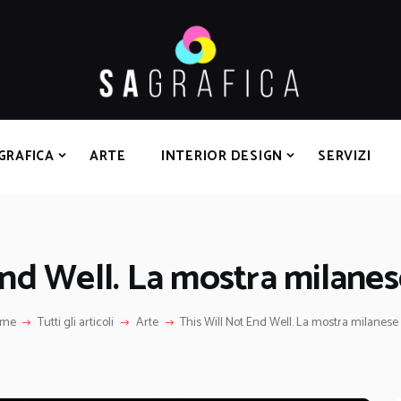
HOME
GRAFICA
ARTE
INTERIOR DESIGN
SERVIZI
GRAFICA
ARTE
INTERIOR DESIGN
SERVIZI
CONTATTI
End Well. La mostra milanes
ome
Tutti gli articoli
Arte
This Will Not End Well. La mostra milanese d