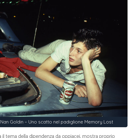
 – Nan Goldin – Uno scatto nel padiglione Memory Lost
ta il tema della dipendenza da oppiacei, mostra proprio