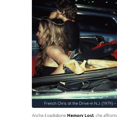
French Chris at the Drive-in N.J. (1979)
Anche il padiglione
Memory Lost
, che affron