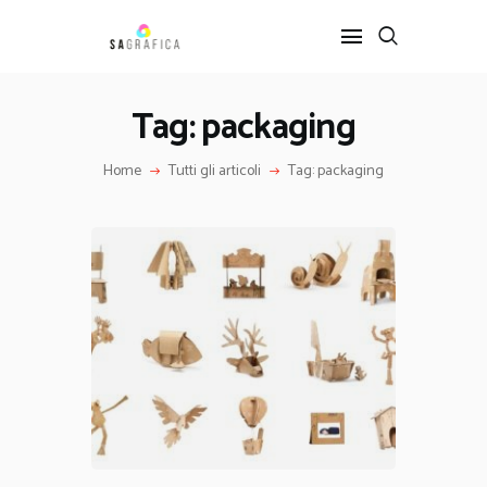
Tag: packaging
HOME
Home
Tutti gli articoli
Tag: packaging
GRAFICA
ARTE
INTERIOR DESIGN
SERVIZI
CONTATTI