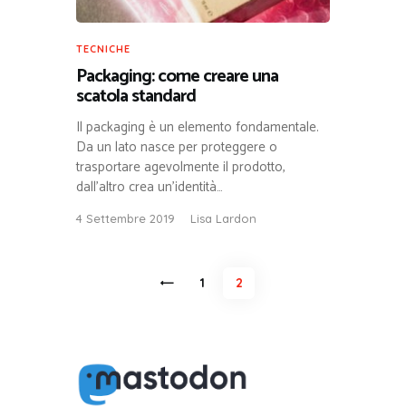
TECNICHE
Packaging: come creare una
scatola standard
Il packaging è un elemento fondamentale.
Da un lato nasce per proteggere o
trasportare agevolmente il prodotto,
dall’altro crea un’identità…
4 Settembre 2019
Lisa Lardon
Paginazione
<
PAGE
1
PAGE
2
degli
articoli