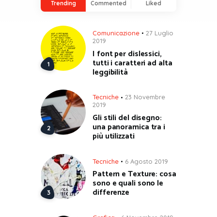
Trending
Commented
Liked
Comunicazione
27 Luglio
2019
I font per dislessici,
tutti i caratteri ad alta
leggibilità
Tecniche
23 Novembre
2019
Gli stili del disegno:
una panoramica tra i
più utilizzati
Tecniche
6 Agosto 2019
Pattern e Texture: cosa
sono e quali sono le
differenze