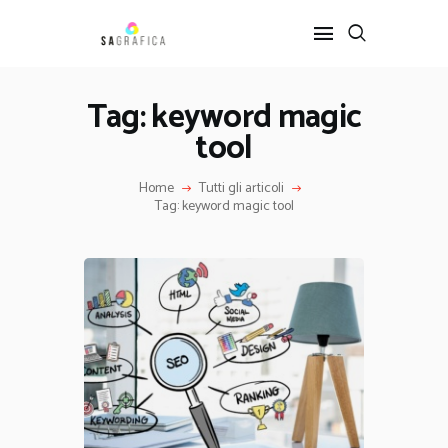
Tag: keyword magic
tool
HOME
GRAFICA
Home
Tutti gli articoli
ARTE
Tag: keyword magic tool
INTERIOR DESIGN
SERVIZI
CONTATTI