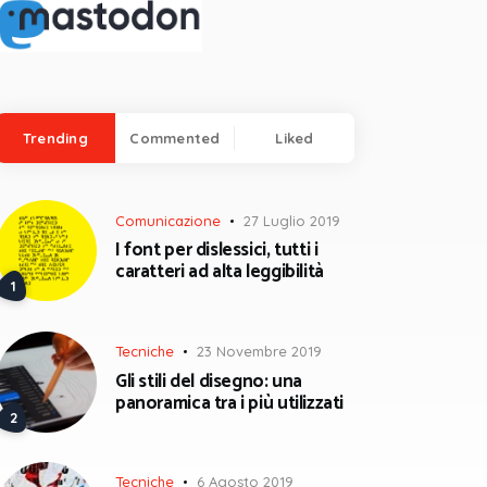
Trending
Commented
Liked
Comunicazione
27 Luglio 2019
I font per dislessici, tutti i
caratteri ad alta leggibilità
Tecniche
23 Novembre 2019
Gli stili del disegno: una
panoramica tra i più utilizzati
Tecniche
6 Agosto 2019