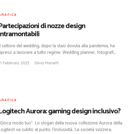
GRAFICA
Partecipazioni di nozze design
intramontabili
Il settore del wedding, dopo la stasi dovuta alla pandemia, ha
ripreso a lavorare a tutto regime. Wedding planner, fotografi,…
11 Febbraio 2023
Silvia Manelfi
GRAFICA
Logitech Aurora: gaming design inclusivo?
“Gioca modo tuo”. Lo slogan della nuova collezione Aurora della
Logitech va subito al punto: l’inclusività. La società svizzera,