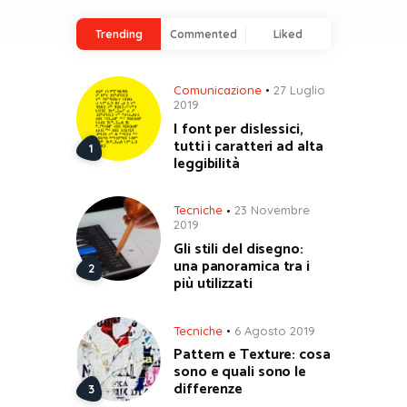
Trending
Commented
Liked
Comunicazione
27 Luglio
2019
I font per dislessici,
tutti i caratteri ad alta
leggibilità
Tecniche
23 Novembre
2019
Gli stili del disegno:
una panoramica tra i
più utilizzati
Tecniche
6 Agosto 2019
Pattern e Texture: cosa
sono e quali sono le
differenze