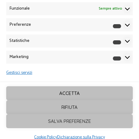
Funzionale
Sempre attivo
Preferenze
Preferen
Statistiche
Statistich
Marketing
Marketin
Gestisci servizi
ACCETTA
RIFIUTA
Sagrafica
© 2026. Tutti i diritti sono
SALVA PREFERENZE
riservati - Powered by
ENKEY
Cookie Policy
Dichiarazione sulla Privacy