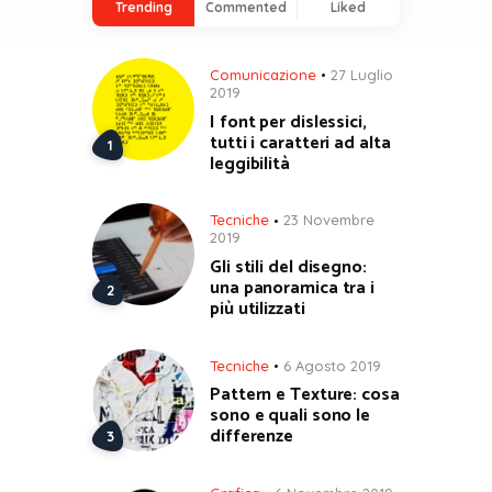
Trending
Commented
Liked
Comunicazione
27 Luglio
2019
I font per dislessici,
tutti i caratteri ad alta
leggibilità
Tecniche
23 Novembre
2019
Gli stili del disegno:
una panoramica tra i
più utilizzati
Tecniche
6 Agosto 2019
Pattern e Texture: cosa
sono e quali sono le
differenze