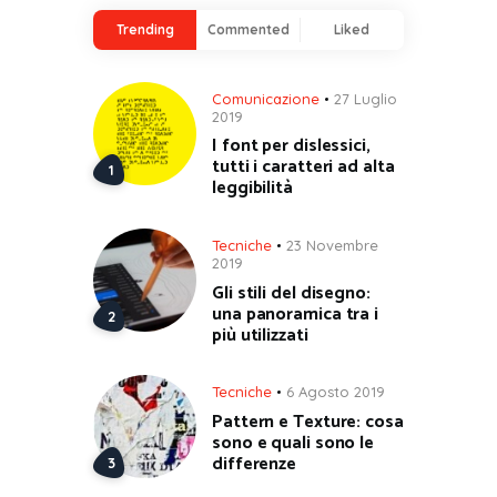
Trending
Commented
Liked
Comunicazione
27 Luglio
2019
I font per dislessici,
tutti i caratteri ad alta
leggibilità
Tecniche
23 Novembre
2019
Gli stili del disegno:
una panoramica tra i
più utilizzati
Tecniche
6 Agosto 2019
Pattern e Texture: cosa
sono e quali sono le
differenze