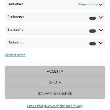
Funzionale
Sempre attivo
Preferenze
Preferen
Statistiche
Statistich
Marketing
Marketin
Gestisci servizi
ACCETTA
RIFIUTA
Sagrafica
© 2026. Tutti i diritti sono
SALVA PREFERENZE
riservati - Powered by
ENKEY
Cookie Policy
Dichiarazione sulla Privacy