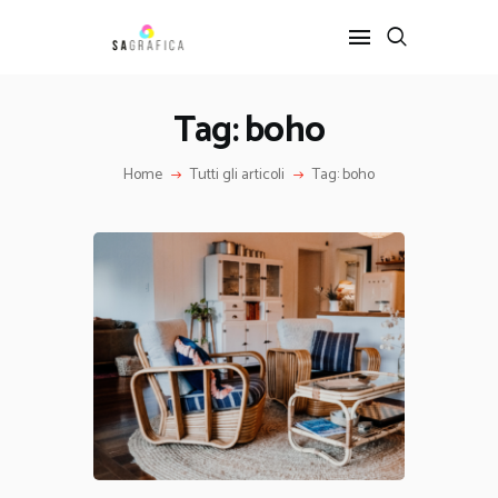
Tag: boho
HOME
Home
Tutti gli articoli
Tag: boho
GRAFICA
ARTE
INTERIOR DESIGN
SERVIZI
CONTATTI