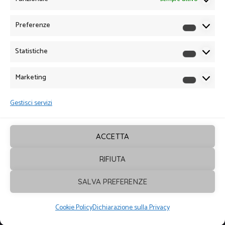
Preferenze
Preferen
Statistiche
Statistich
Marketing
Marketin
Gestisci servizi
ACCETTA
RIFIUTA
Sagrafica
© 2026. Tutti i diritti sono
SALVA PREFERENZE
riservati - Powered by
ENKEY
Cookie Policy
Dichiarazione sulla Privacy