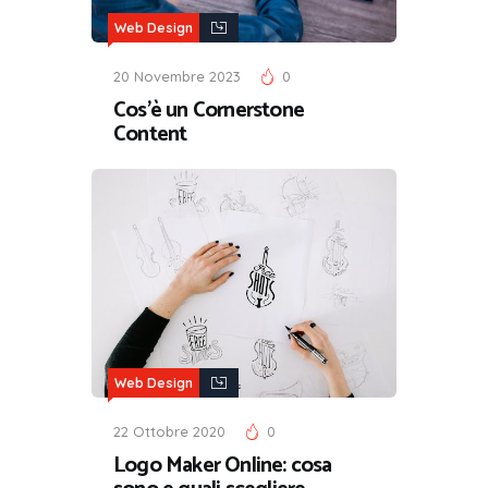
Web Design
20 Novembre 2023
0
Cos’è un Cornerstone
Content
Web Design
22 Ottobre 2020
0
Logo Maker Online: cosa