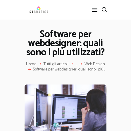
Software per
webdesigner: quali
HOME
GRAFICA
sono i più utilizzati?
ARTE
Home
Tutti gli articoli
...
Web Design
INTERIOR DESIGN
Software per webdesigner: quali sono i più...
SERVIZI
CONTATTI