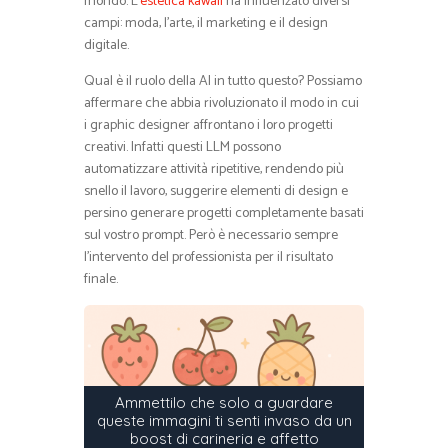
mondo. L’
estetica kawaii
ha influenzato diversi
campi: moda, l’arte, il marketing e il design
digitale.
Qual è il ruolo della AI in tutto questo? Possiamo
affermare che abbia rivoluzionato il modo in cui
i graphic designer affrontano i loro progetti
creativi. Infatti questi LLM possono
automatizzare attività ripetitive, rendendo più
snello il lavoro, suggerire elementi di design e
persino generare progetti completamente basati
sul vostro prompt. Però è necessario sempre
l’intervento del professionista per il risultato
finale.
Ammettilo che solo a guardare
queste immagini ti senti invaso da un
boost di carineria e affetto