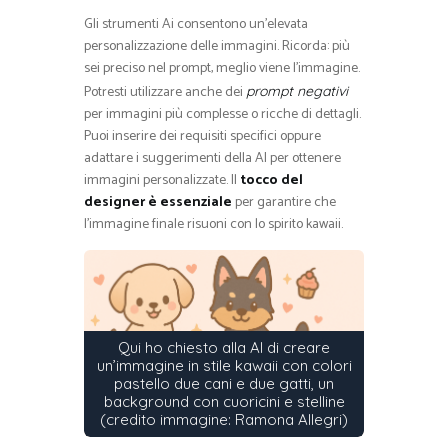
Gli strumenti Ai consentono un’elevata
personalizzazione delle immagini. Ricorda: più
sei preciso nel prompt, meglio viene l’immagine.
Potresti utilizzare anche dei
prompt negativi
per immagini più complesse o ricche di dettagli.
Puoi inserire dei requisiti specifici oppure
adattare i suggerimenti della AI per ottenere
immagini personalizzate. Il
tocco del
designer è essenziale
per garantire che
l’immagine finale risuoni con lo spirito kawaii.
Qui ho chiesto alla AI di creare
un’immagine in stile kawaii con colori
pastello due cani e due gatti, un
background con cuoricini e stelline
(credito immagine: Ramona Allegri)