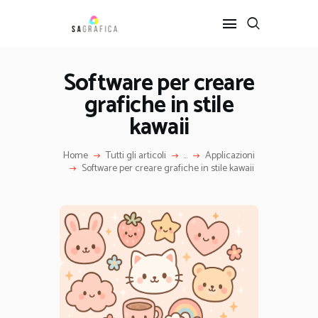
Software per creare
grafiche in stile
HOME
GRAFICA
kawaii
ARTE
Home
Tutti gli articoli
...
Applicazioni
INTERIOR DESIGN
Software per creare grafiche in stile kawaii
SERVIZI
CONTATTI