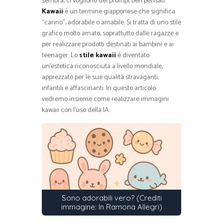
sembra, ci vogliono dei prompt ben pensati.
Kawaii
è un termine giapponese che significa
“carino”, adorabile o amabile. Si tratta di uno stile
grafico molto amato, soprattutto dalle ragazze e
per realizzare prodotti destinati ai bambini e ai
teenager. Lo
stile kawaii
è diventato
un’estetica riconosciuta a livello mondiale,
apprezzato per le sue qualità stravaganti,
infantili e affascinanti. In questo articolo
vedremo insieme come realizzare immagini
kawaii con l’uso della IA.
Sono adorabili vero? (Crediti
immagine: In Ramona Allegri)