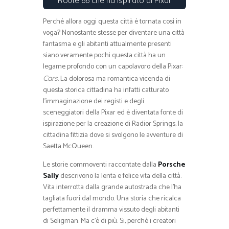
Route 66 che ha ispirato al Pixar
Perché allora oggi questa città è tornata così in
voga? Nonostante stesse per diventare una città
fantasma e gli abitanti attualmente presenti
siano veramente pochi questa città ha un
legame profondo con un capolavoro della Pixar:
. La dolorosa ma romantica vicenda di
Cars
questa storica cittadina ha infatti catturato
l’immaginazione dei registi e degli
sceneggiatori della Pixar ed è diventata fonte di
ispirazione per la creazione di Radior Springs, la
cittadina fittizia dove si svolgono le avventure di
Saetta McQueen.
Le storie commoventi raccontate dalla
Porsche
Sally
descrivono la lenta e felice vita della città.
Vita interrotta dalla grande autostrada che l’ha
tagliata fuori dal mondo. Una storia che ricalca
perfettamente il dramma vissuto degli abitanti
di Seligman. Ma c’è di più. Si, perché i creatori