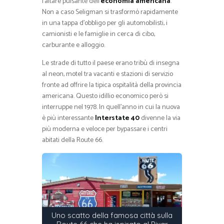
l’altare pulsante dell’
economia americana
.
Non a caso Seligman si trasformò rapidamente
in una tappa d’obbligo per gli automobilisti, i
camionisti e le famiglie in cerca di cibo,
carburante e alloggio.
Le strade di tutto il paese erano tribù di insegna
al neon, motel tra vacanti e stazioni di servizio
fronte ad offrire la tipica ospitalità della provincia
americana. Questo idillio economico però si
interruppe nel 1978. In quell’anno in cui la nuova
è più interessante
Interstate 40
divenne la via
più moderna e veloce per bypassare i centri
abitati della Route 66.
Uno scatto della famosa città sulla