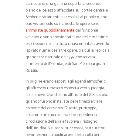
campate di una galleria coperta al secondo
piano del palazzo, affacciata sul cortile centrale.
Sebbene raramente accessibili al pubblico, che
può visitarli solo su richiesta, le opere sono
ammirate quotidianamente
dai funzionari
vaticani e sono considerate una delle massime
espressioni della pittura rinascimentale, avendo
ispirato numerose altre opere, tra cui la replica a
grandezza naturale del 1792 conservata
all’interno dell’Ermitage di San Pietroburgo, in
Russia.
In origine erano esposti agli agenti atmosferici,
gli affreschi rimasero esposti a vento, pioggia,
sole e neve. Questo fino all’inizio del XIX secolo,
quando furono installate delle finestre tra le
colonne del corridoio. Queste, purtroppo,
crearono un microclima che impediva la
circolazione dell’aria e favoriva il ristagno
dell’umidità. Nei secoli successivi, restauratori
benintenzionati applicarono della colla per