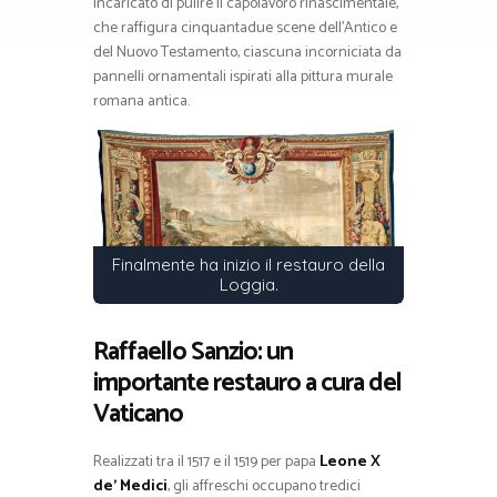
incaricato di pulire il capolavoro rinascimentale,
che raffigura cinquantadue scene dell’Antico e
del Nuovo Testamento, ciascuna incorniciata da
pannelli ornamentali ispirati alla pittura murale
romana antica.
Finalmente ha inizio il restauro della
Loggia.
Raffaello Sanzio: un
importante restauro a cura del
Vaticano
Realizzati tra il 1517 e il 1519 per papa
Leone X
de’ Medici
, gli affreschi occupano tredici