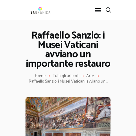
Raffaello Sanzio: i
Musei Vaticani
HOME
GRAFICA
avviano un
ARTE
importante restauro
INTERIOR DESIGN
Home
Tutti gli articoli
Arte
SERVIZI
Raffaello Sanzio: i Musei Vaticani avviano un...
CONTATTI