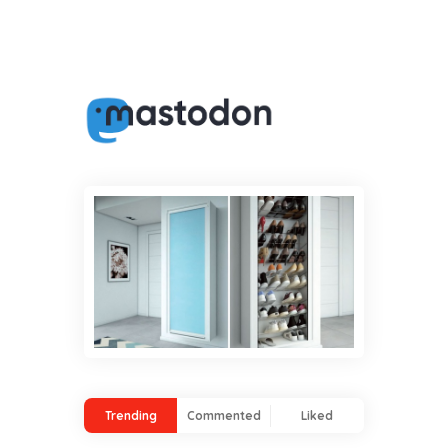
Trending
Commented
Liked