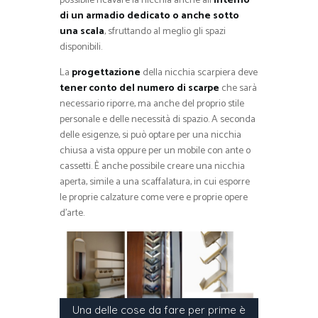
possibile ricavare la nicchia anche all
‘interno
di un armadio dedicato o anche sotto
una scala
, sfruttando al meglio gli spazi
disponibili.
La
progettazione
della nicchia scarpiera deve
tener conto del numero di scarpe
che sarà
necessario riporre, ma anche del proprio stile
personale e delle necessità di spazio. A seconda
delle esigenze, si può optare per una nicchia
chiusa a vista oppure per un mobile con ante o
cassetti. È anche possibile creare una nicchia
aperta, simile a una scaffalatura, in cui esporre
le proprie calzature come vere e proprie opere
d’arte.
Una delle cose da fare per prime è