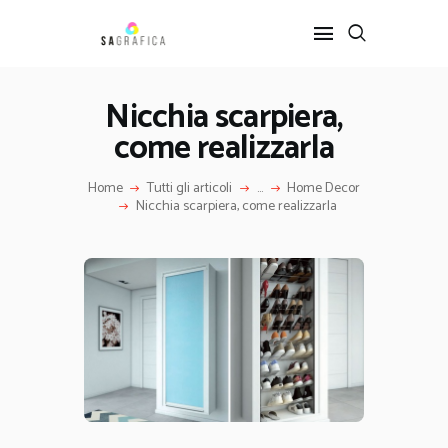
Nicchia scarpiera,
come realizzarla
HOME
GRAFICA
Home
Tutti gli articoli
...
Home Decor
ARTE
Nicchia scarpiera, come realizzarla
INTERIOR DESIGN
SERVIZI
CONTATTI