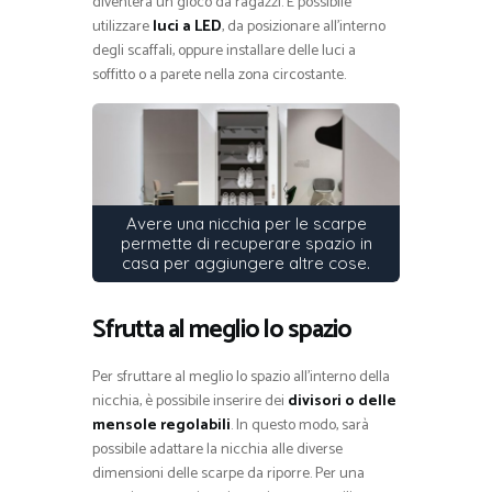
diventerà un gioco da ragazzi. È possibile
utilizzare
luci a LED
, da posizionare all’interno
degli scaffali, oppure installare delle luci a
soffitto o a parete nella zona circostante.
Avere una nicchia per le scarpe
permette di recuperare spazio in
casa per aggiungere altre cose.
Sfrutta al meglio lo spazio
Per sfruttare al meglio lo spazio all’interno della
nicchia, è possibile inserire dei
divisori o delle
mensole regolabili
. In questo modo, sarà
possibile adattare la nicchia alle diverse
dimensioni delle scarpe da riporre. Per una