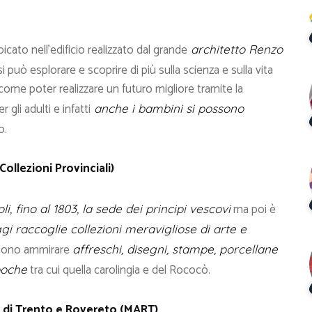
cato nell’edificio realizzato dal grande
architetto Renzo
 si può esplorare e scoprire di più sulla scienza e sulla vita
come poter realizzare un futuro migliore tramite la
gli adulti e infatti
anche i bambini si possono
o.
ollezioni Provinciali)
ma poi è
li, fino al 1803, la sede dei principi vescovi
gi raccoglie collezioni meravigliose di arte e
ossono ammirare
affreschi, disegni, stampe, porcellane
tra cui quella carolingia e del Rococò.
poche
di Trento e Rovereto (MART)