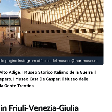
lla pagina Instagram ufficiale del museo @martmuseum
Alto Adige
, il
Museo Storico Italiano della Guerra
, il
Depero
, il
Museo Casa De Gasperi
, il
Museo delle
la Gente Trentina
.
in Friuli-Venezia-Giulia