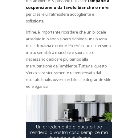
dell’ambiente. Si possono utilizzare
lampade a
sospensione o da tavolo bianche o nere
per creare un’atmosfera accogliente e
sofisticata.
Infine, è importante ricordare che un bilocale
arredato in bianco e nero richiede una buona
dose di pulizia e ordine. Poiché i due colori sono
molto sensibili a macchie e sporcizie, è
necessario dedicare più tempo alla
manutenzione dell’ambiente. Tuttavia, questo
sforzo sarà sicuramente ricompensato dal
risultato finale, ovvero un bilocale di grande stile
ed eleganza.
Un arredamento di questo tipo
renderà la vostra casa semplice ma
elegante e di classe.