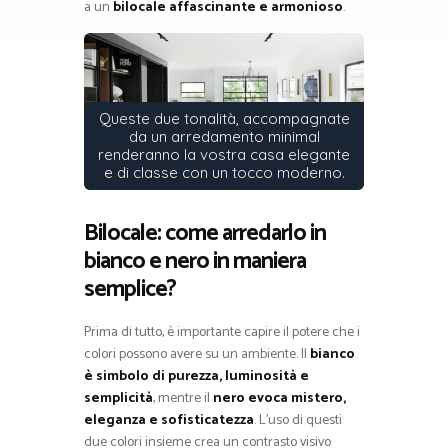
a un
bilocale affascinante e armonioso
.
Queste due tonalità, accompagnate
da un arredamento minimal
renderanno la vostra casa elegante
e di classe con un tocco moderno.
Bilocale: come arredarlo in
bianco e nero in maniera
semplice?
Prima di tutto, è importante capire il potere che i
colori possono avere su un ambiente. Il
bianco
è simbolo di purezza, luminosità e
semplicità
, mentre il
nero evoca mistero,
eleganza e sofisticatezza
. L’uso di questi
due colori insieme crea un contrasto visivo