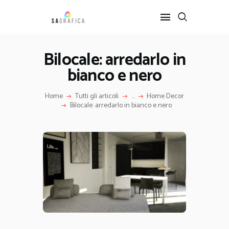
Bilocale: arredarlo in
bianco e nero
HOME
GRAFICA
Home
Tutti gli articoli
...
Home Decor
ARTE
Bilocale: arredarlo in bianco e nero
INTERIOR DESIGN
SERVIZI
CONTATTI