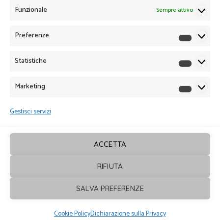
Funzionale
Sempre attivo
Preferenze
Preferen
Statistiche
Statistich
Marketing
Marketin
Gestisci servizi
ACCETTA
RIFIUTA
Sagrafica
© 2026. Tutti i diritti sono
SALVA PREFERENZE
riservati - Powered by
ENKEY
Cookie Policy
Dichiarazione sulla Privacy