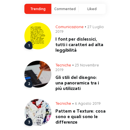
Trending
Commented
Liked
Comunicazione
27 Luglio
2019
I font per dislessici,
tutti i caratteri ad alta
leggibilità
Tecniche
23 Novembre
2019
Gli stili del disegno:
una panoramica tra i
più utilizzati
Tecniche
6 Agosto 2019
Pattern e Texture: cosa
sono e quali sono le
differenze