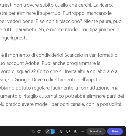
otresti non trovare subito quello che cerchi. La ricerca
sinistra per eliminare il superfluo. Purtroppo, mancano le
r per vederli bene. E se non ti piacciono? Niente paura, puoi
ire tutti i parametri. Ah, e niente modelli multipagina per le
ngerli presto!
a è il momento di condividerlo! Scaricalo in vari formati o
al tuo account Adobe. Puoi anche programmare la
o di squadra? Certo che sì! Invita altri a collaborare ai
zati, su Google Drive o direttamente nell’app. Le
bbiamo potuto regolare facilmente la formattazione, ma
rumento di ritaglio automatico potrebbe eliminare parti del
 pratico avere modelli per ogni canale, con la possibilità