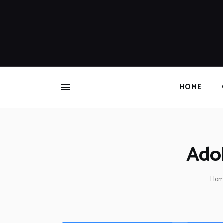
HOME
Adob
Ho