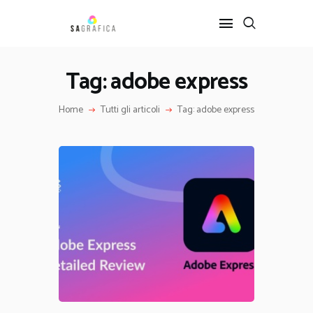
Tag: adobe express
HOME
Home
Tutti gli articoli
Tag: adobe express
GRAFICA
ARTE
INTERIOR DESIGN
SERVIZI
CONTATTI