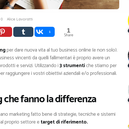
0
Alice Lavoratti
1
1
Share
ing
per dare nuova vita al tuo business online (e non solo).
iness vincenti da quelli fallimentari è proprio avere un
odotti e servizi. Utilizzando i
3 strumenti
che stiamo per
r raggiungere i vostri obiettivi aziendali e/o professionali.
g che fanno la differenza
ano marketing fatto bene di strategie, tecniche e sistemi
al proprio settore e
target di riferimento.