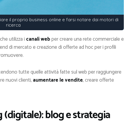
iare il proprio business online e farsi notare dai motori di
ricerca
che utilizza i
canali web
per creare una rete commerciale e
trend di mercato e creazione di offerte ad hoc per i profili
 promuovere.
ntendono tutte quelle attività fatte sul web per raggiungere
e nuovi clienti,
aumentare le vendite
, creare offerte
 (digitale): blog e strategia