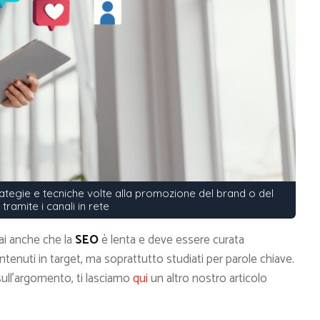
rategie e tecniche volte alla promozione del brand o del
tramite i canali in rete
ai anche che la
SEO
è lenta e deve essere curata
enuti in target, ma soprattutto studiati per parole chiave.
sull’argomento, ti lasciamo
qui
un altro nostro articolo