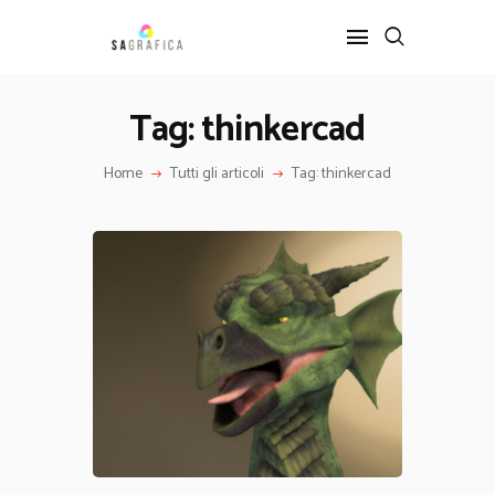
Tag: thinkercad
HOME
Home
Tutti gli articoli
Tag: thinkercad
GRAFICA
ARTE
INTERIOR DESIGN
SERVIZI
CONTATTI